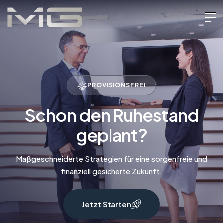
PROVISIONSFREI
Schon den Ruhestand
geplant?
Maßgeschneiderte Strategien für eine sorgenfreie und
finanziell gesicherte Zukunft.
Jetzt Starten