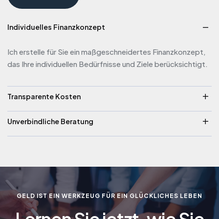
Individuelles Finanzkonzept
Ich erstelle für Sie ein maßgeschneidertes Finanzkonzept,
das Ihre individuellen Bedürfnisse und Ziele berücksichtigt.
Transparente Kosten
Bei mir gibt es keine versteckten Gebühren – alle Kosten
Unverbindliche Beratung
werden von Anfang an klar und transparent kommuniziert.
Ich biete Ihnen eine erste, unverbindliche Beratung an, um
Ihre finanziellen Fragen zu klären und mögliche Strategien zu
besprechen.
GELD IST EIN WERKZEUG FÜR EIN GLÜCKLICHES LEBEN
Lernen Sie jetzt, wie Sie